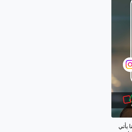
سواء كنت رائد أعمال، أو معلّمًا، أو خبيرًا في مجالك، فإن إيصال رسالتك للجمهور المناسب هو طريقك للنمو. وهنا يأتي 