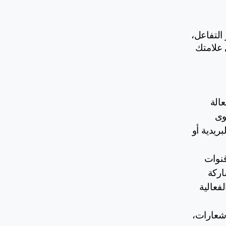
ك الوصول إلى جمهور ضخم والترويج لعلامتك التجارية بفعالية. كما يمكنك 
البث المباشر للندوات عبر الإنترنت ليس مجرد توجه حديث، بل هو استراتيجية قوية لتوسيع نطاق وصولك، وتعزيز التفاعل، 
وبناء علاقات دائمة مع جمهورك. باستخدام الأدوات والمنصات المناسبة مثل Zoho Webinar، يمكنك رفع مستوى علامتك 
يمنحك استخدام وسائل التواصل الاجتماعي للندوات عبر الإنترنت طريقة فعالة 
للترويج لعلامتك التجارية دون الحاجة إلى إنفاق مبالغ ضخمة على الإعلانات. كما يمكنك إعادة استخدام محتوى 
الندوة المسجلة لجذب المزيد من العملاء المحتملين عبر دعوات لاتخاذ إجراءات مثل التسجيل في النشرة البريدية أو 
 تتيح لك الندوات عبر الإنترنت المباشرة الترويج عبر قنوات 
متعددة، بما في ذلك وسائل التواصل الاجتماعي، والقوائم البريدية، وحتى شبكات الشركاء. يمكنك أيضًا مشاركة 
مقاطع ترويجية أو محتوى من خلف الكواليس قبل الفعالية لتزيد من حماس متابعيك وتحثّهم على مشاركة الفعالية 
 من خلال البث المباشر، يمكنك تخصيص مظهر المحتوى بإضافة شعارات، 