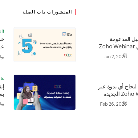
المنشورات ذات الصلة
lt
يل المدعومة
Zo
على ords
Jun 2, 2026
بو
عا
لنجاح أي ندوة عبر
إتق
بس
بو
Feb 26, 2026