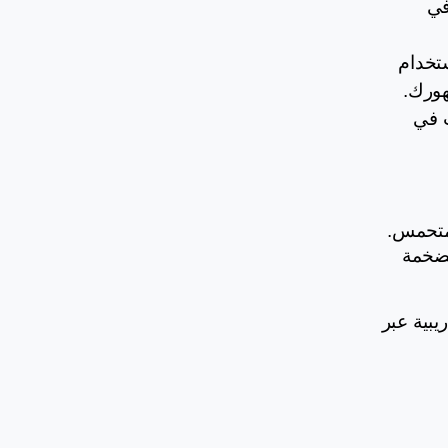
ولافتات، وصور مصغّرة مميزة، مما يُعزّز الاحترافية ويحافظ على تناسق علامتك التجارية، وهو ما يساعدك في 
 لا تدع محتوى البث المباشر يضيع بعد انتهاء الفعالية! يمكنك إعادة استخدام 
أبرز اللحظات في مدونات، أو منشورات على وسائل التواصل، أو مقاطع مختصرة لمواصلة التفاعل مع جمهورك. 
كما يتيح Zoho Webinar ميزة المشاهدة عند الطلب، مما يسمح للجمهور بالاطّلاع على الندوة عبر الإنترنت في 
يُعد البث المباشر للندوات عبر الإنترنت على وسائل التواصل الاجتماعي طريقة رائعة للتواصل مع جمهور واسع ومتحمس. 
فهو يوفر لك فرصة للتفاعل الفوري، ويزيد من ظهور علامتك التجارية، ويُمكّنك من استغلال القاعدة الجماهيرية الضخمة 
سواء كنت تستضيف جلسة أسئلة وأجوبة على LinkedIn، أو تقوم بعرض منتج على Facebook، أو تعطي ندوة تدريبية عبر 