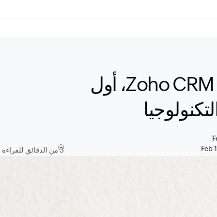
نُقدّم لكم Canvas لتطبيق Zoho CRM، أول
تكنولوجيا
F
Feb 
3 من الدقائق للقراءة