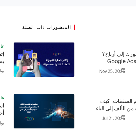
المنشورات ذات الصلة
عا
ورك إلى أرباح؟
إتق
مج Zoho CRM مع Google Ads
بس
بو
Nov 25, 2025
عا
ام الصفقات: كيف
اس
ن الألف إلى الياء
أج
Jul 21, 2025
عام 
بو