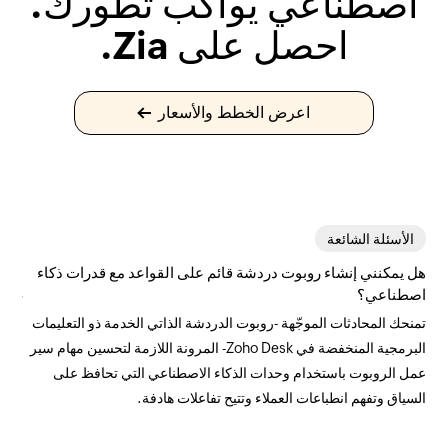
اصطناعي يواكب تطورك.
احصل على Zia.
اعرض الخطط والأسعار
الأسئلة الشائعة
هل يمكنني إنشاء روبوت دردشة قائم على القواعد مع قدرات ذكاء
ما ا
اصطناعي؟
يُعد
تمنحك المحادثات الموجّهة -روبوت الدردشة الذاتي الخدمة ذو التعليمات
البرمجية المنخفضة في Zoho Desk- المرونة اللازمة لتحسين مهام سير
وتطب
عمل الروبوت باستخدام وحدات الذكاء الاصطناعي التي تحافظ على
يمكن
السياق وتفهم انطباعات العملاء وتتيح تفاعلات هادفة.
بها Zia)، أو كليهما لتقديم اقتراحات ردود محسّنة.