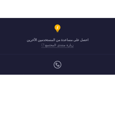
احصل على مساعدة من المستخدمين الآخرين
زيارة منتدى المجتمع
من الاثنين إلى الجمعة (9:00 صباحًا حتى 7:00 مساءً)
800-7437-1
support.me@zohopayroll.com