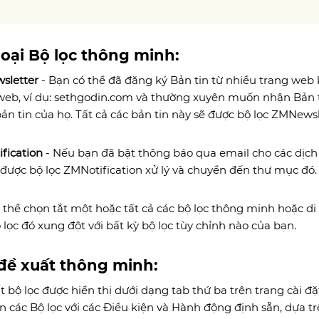
loại Bộ lọc thông minh:
sletter
- Bạn có thể đã đăng ký Bản tin từ nhiều trang we
web, ví dụ: sethgodin.com và thường xuyên muốn nhận Bản t
ản tin của họ. Tất cả các bản tin này sẽ được bộ lọc ZMNewsle
fication
- Nếu bạn đã bật thông báo qua email cho các dịc
 được bộ lọc ZMNotification xử lý và chuyển đến thư mục đó.
 thể chọn tắt một hoặc tất cả các bộ lọc thông minh hoặc d
 lọc đó xung đột với bất kỳ bộ lọc tùy chỉnh nào của bạn.
đề xuất thông minh:
t bộ lọc được hiển thị dưới dạng tab thứ ba trên trang cài đặ
n các Bộ lọc với các Điều kiện và Hành động định sẵn, dựa tr