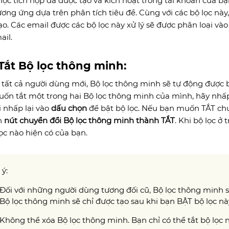
 lọc tích hợp đã được tạo và kích hoạt trong tài khoản của b
ơng ứng dựa trên phân tích tiêu đề. Cùng với các bộ lọc nà
ạo. Các email được các bộ lọc này xử lý sẽ được phân loại và
ail.
Tắt Bộ lọc thông minh:
i tất cả người dùng mới, Bộ lọc thông minh sẽ tự động được 
ốn tắt một trong hai Bộ lọc thông minh của mình, hãy nh
i nhấp lại vào
dấu chọn
để bật bộ lọc. Nếu bạn muốn TẮT chu
n
nút chuyển đổi Bộ lọc thông minh thành TẮT
. Khi bộ lọc ở
lọc nào hiện có của bạn.
ý:
Đối với những người dùng tương đối cũ, Bộ lọc thông minh 
Bộ lọc thông minh sẽ chỉ được tạo sau khi bạn BẬT bộ lọc nà
Không thể xóa Bộ lọc thông minh. Bạn chỉ có thể tắt bộ lọc 