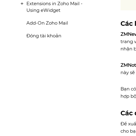
Extensions in Zoho Mail -
Using eWidget
Các 
Add-On Zoho Mail
ZMNew
Đóng tài khoản
trang 
nhận b
ZMNoti
này sẽ
Bạn có
hợp bộ
Các 
Đề xuấ
cho bạ