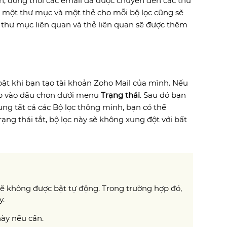
ạn, đồng thời các email đã được chuyển đến các thư
y, một thư mục và một thẻ cho mỗi bộ lọc cũng sẽ
o thư mục liên quan và thẻ liên quan sẽ được thêm
bật khi bạn tạo tài khoản Zoho Mail của mình. Nếu
ấp vào dấu chọn dưới menu
Trạng thái
. Sau đó bạn
ng tất cả các Bộ lọc thông minh, bạn có thể
 trạng thái tắt, bộ lọc này sẽ không xung đột với bất
sẽ không được bật tự động. Trong trường hợp đó,
y.
này nếu cần.