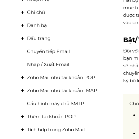
Hai bộ
mục tư
Ghi chú
được t
vào em
Danh bạ
Dấu trang
Bật/
Đối vớ
Chuyển tiếp Email
bạn mu
Nhập / Xuất Email
sẽ phả
chuyể
Zoho Mail như tài khoản POP
kỳ bộ 
Zoho Mail như tài khoản IMAP
Cấu hình máy chủ SMTP
Chú 
Thêm tài khoản POP
Tích hợp trong Zoho Mail