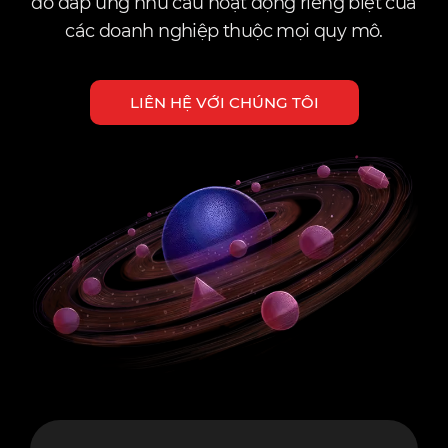
đó đáp ứng nhu cầu hoạt động riêng biệt của
các doanh nghiệp thuộc mọi quy mô.
LIÊN HỆ VỚI CHÚNG TÔI