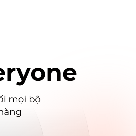
eryone
ối mọi bộ
 hàng