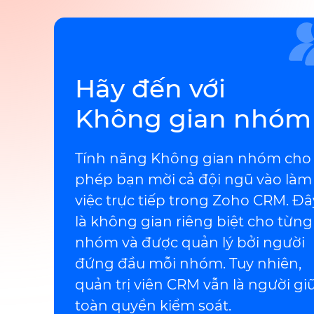
Hãy đến với
Không gian nhóm
Tính năng Không gian nhóm cho
phép bạn mời cả đội ngũ vào làm
việc trực tiếp trong Zoho CRM. Đâ
là không gian riêng biệt cho từng
nhóm và được quản lý bởi người
đứng đầu mỗi nhóm. Tuy nhiên,
quản trị viên CRM vẫn là người gi
toàn quyền kiểm soát.