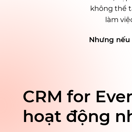
không thể t
làm việ
Nhưng nếu c
CRM for Eve
hoạt động n