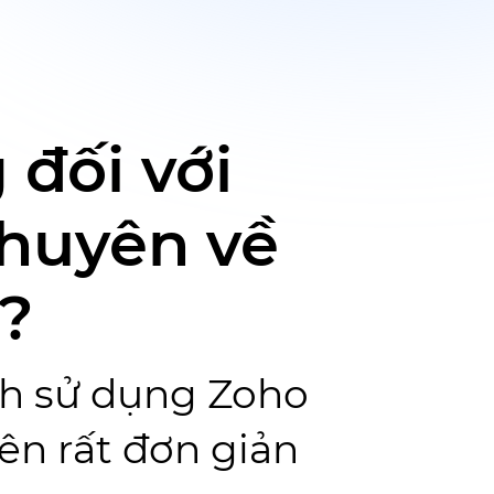
đối với
huyên về
?
ình sử dụng Zoho
ên rất đơn giản