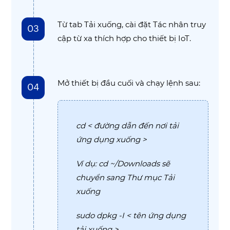
Từ tab Tải xuống, cài đặt Tác nhân truy
03
cập từ xa thích hợp cho thiết bị IoT.
Mở thiết bị đầu cuối và chạy lệnh sau:
04
cd < đường dẫn đến nơi tải
ứng dụng xuống >
Ví dụ: cd ~/Downloads sẽ
chuyển sang Thư mục Tải
xuống
sudo dpkg -I < tên ứng dụng
tải xuống >