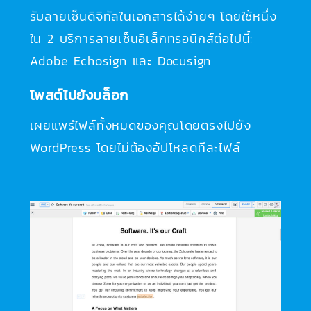
รับลายเซ็นดิจิทัลในเอกสารได้ง่ายๆ โดยใช้หนึ่ง
ใน 2 บริการลายเซ็นอิเล็กทรอนิกส์ต่อไปนี้:
Adobe Echosign และ Docusign
โพสต์ไปยังบล็อก
เผยแพร่ไฟล์ทั้งหมดของคุณโดยตรงไปยัง
WordPress โดยไม่ต้องอัปโหลดทีละไฟล์