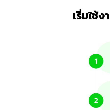
เริ่มใช
1
2