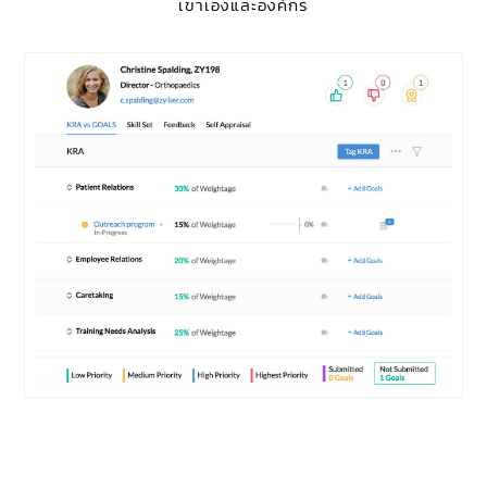
เขาเองและองค์กร