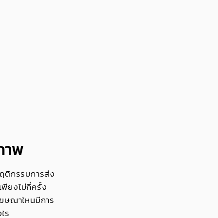
ิภาพ
พฤติกรรมการส่ง
ยงไม่กี่ครั้ง
ญโฆษณาไหนมีการ
งไร