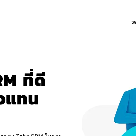
ฟี
 ที่ดี
ตัวแทน