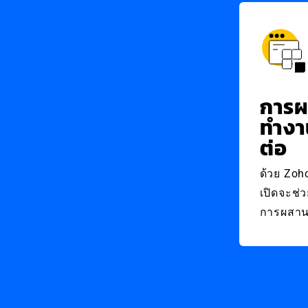
การ
ทำงา
ต่อ
ด้วย Zoh
เปิดจะช่
การผสาน