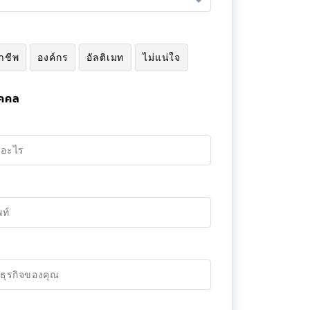
าชีพ
องค์กร
อัลติเมท
ไม่แน่ใจ
ุคคล