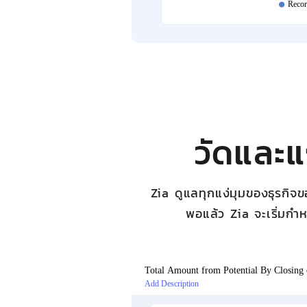
วัดและแ
Zia ดูแลทุกแง่มุมของธุรกิจข
พอแล้ว Zia จะเริ่มกำ