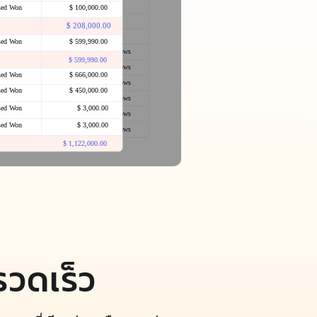
งรวดเร็ว