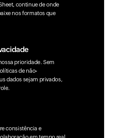
 Sheet, continue de onde
baixe nos formatos que
vacidade
nossa prioridade. Sem
líticas de não-
us dados sejam privados,
role.
tre consistência e
colaboração em tempo real