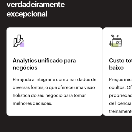
verdadeiramente
excepcional
Analytics unificado para
Custo to
negócios
baixo
Ele ajuda a integrar e combinar dados de
Preços inic
diversas fontes, o que oferece uma visão
ocultos. Of
holística do seu negócio para tomar
propriedad
melhores decisões.
de licenci
treinament