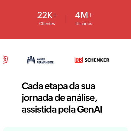
22
K
4
M
Clientes
Usuários
Cada etapa da sua
jornada de análise,
assistida pela GenAI