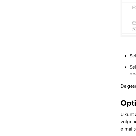
Sel
Sel
de
De gese
Opt
U kunt 
volgend
e-mails