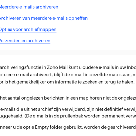
Meerdere e-mails archiveren
Archiveren van meerdere e-mails opheffen
Opties voor archiefmappen
Verzenden en archiveren
archiveringsfunctie in Zoho Mail kunt u oudere e-mails in uw I
 u een e-mail archiveert, blijft de e-mail in dezelfde map staan, m
r is het gemakkelijker om informatie te zoeken en terug te halen.
j het aantal ongelezen berichten in een map horen niet de ongelez
e-mails die uit het archief zijn verwijderd, zijn niet definitief v
ruggehaald. (De e-mails in de prullenbak worden permanent verwi
nneer u de optie Empty folder gebruikt, worden de gearchiveerde