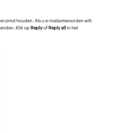
geruimd houden. Als u e-mailantwoorden wilt
zenden. Klik op
Reply
of
Reply all
in het