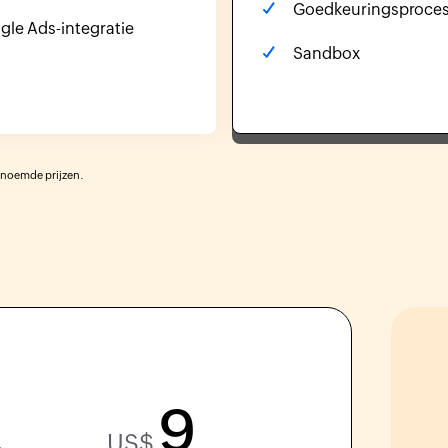
Goedkeuringsproce
gle Ads-integratie
Sandbox
genoemde prijzen.
9
US$