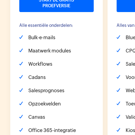
START DE GRATIS
PROEFVERSIE
Alle essentiële onderdelen:
Alles va
Bulk-e-mails
Blue
Maatwerk modules
CP
Workflows
Sal
Cadans
Voo
Salesprognoses
Web
Opzoekvelden
Toe
Canvas
Vali
Office 365-integratie
Kio