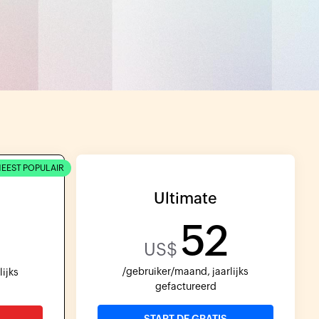
EEST POPULAIR
Ultimate
52
0
US$
/gebruiker/maand, jaarlijks
ijks
gefactureerd