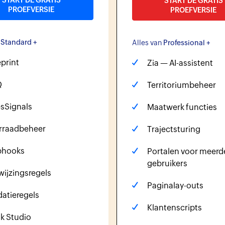
START DE GRATIS
START DE GRATIS
PROEFVERSIE
PROEFVERSIE
n
Standard +
Alles van
Professional +
print
Zia — AI-assistent
Q
Territoriumbeheer
esSignals
Maatwerk functies
rraadbeheer
Trajectsturing
hooks
Portalen voor meerd
gebruikers
wijzingsregels
Paginalay-outs
datieregels
Klantenscripts
sk Studio