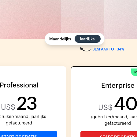
Maandelijks
Jaarlijks
BESPAAR TOT 34%
M
Professional
Enterprise
23
4
US$
US$
bruiker/maand, jaarlijks
/gebruiker/maand, jaarl
gefactureerd
gefactureerd