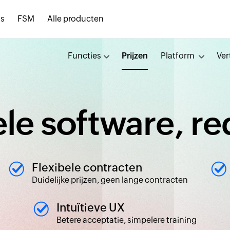
s
FSM
Alle producten
Functies
Prijzen
Platform
Ver
le software,
re
Flexibele contracten
Duidelijke prijzen, geen lange contracten
Intuïtieve UX
Betere acceptatie, simpelere training