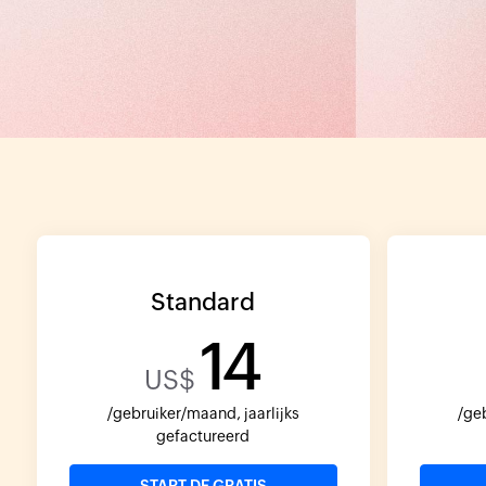
Standard
14
US$
/gebruiker/maand, jaarlijks
/ge
gefactureerd