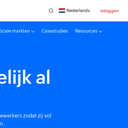
Nederlands
Inloggen
ticale markten
Casestudies
Resources
ijk al
werkers zodat zij vol
en.