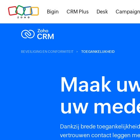
Bigin
CRM Plus
Desk
Campaign
BEVEILIGING EN CONFORMITEIT
TOEGANKELIJKHEID
Maak uw
uw med
Dankzij brede toegankelijkhei
vertrouwen contact leggen met 