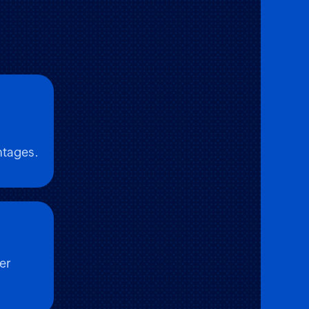
ntages.
er