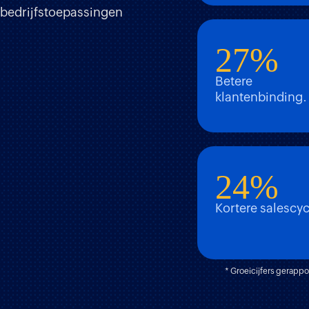
bedrijfstoepassingen
27%
Betere
klantenbinding.
24%
Kortere salescycl
* Groeicijfers gerappo