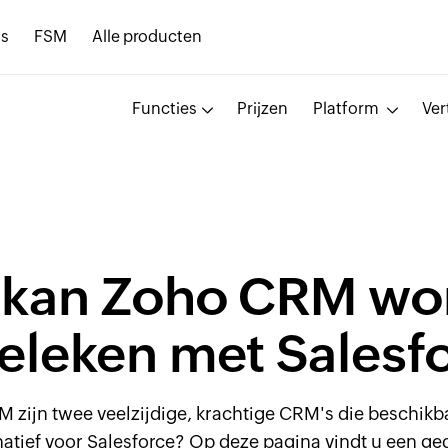
s
FSM
Alle producten
Functies
Prijzen
Platform
Ver
 kan
Zoho CRM
wo
eleken met Salesf
M zijn twee
veelzijdige,
krachtige CRM's die beschikbaa
atief voor Salesforce? Op deze pagina vindt u een ged