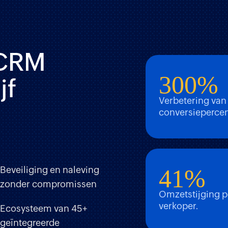
 CRM
300%
jf
Verbetering van
conversieperce
Beveiliging en naleving
41%
zonder compromissen
Omzetstijging p
verkoper.
Ecosysteem van 45+
geïntegreerde