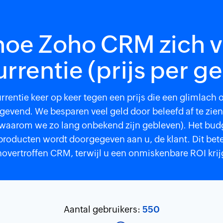
 hoe Zoho CRM zich 
rrentie (prijs per ge
rentie keer op keer tegen een prijs die een glimlach
tgevend. We besparen veel geld door beleefd af te zien
waarom we zo lang onbekend zijn gebleven). Het budg
roducten wordt doorgegeven aan u, de klant. Dit betek
overtroffen CRM, terwijl u een onmiskenbare ROI krij
Aantal gebruikers:
550