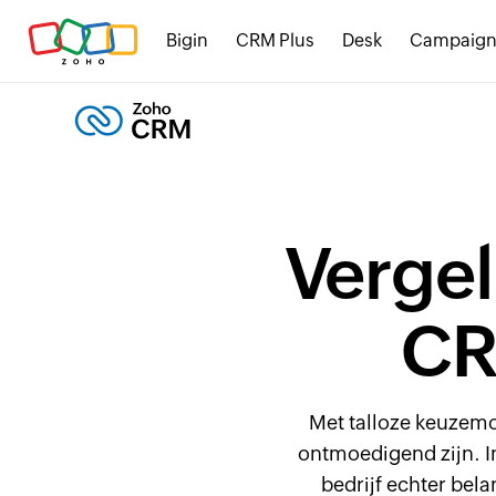
Bigin
CRM Plus
Desk
Campaign
Vergel
CR
Met talloze keuzemo
ontmoedigend zijn. I
bedrijf echter bel