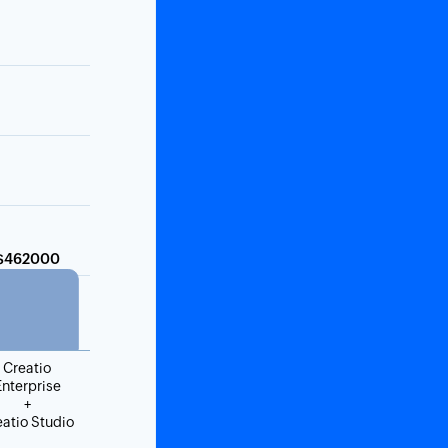
$462000
Creatio
Enterprise
+
eatio Studio