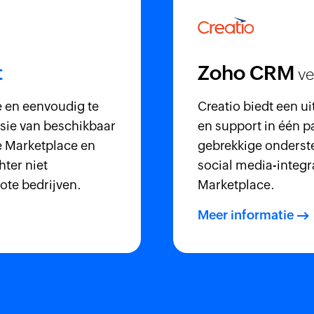
t
Zoho CRM
ve
e en eenvoudig te
Creatio biedt een u
sie van beschikbaar
en support in één p
e Marketplace en
gebrekkige onderste
hter niet
social media-integra
te bedrijven.
Marketplace.
Meer informatie