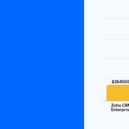
$26400
Zoho CR
Enterpri