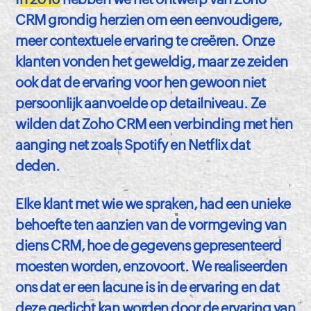
CRM grondig herzien om een eenvoudigere,
meer contextuele ervaring te creëren. Onze
klanten vonden het geweldig, maar ze zeiden
ook dat de ervaring voor hen gewoon niet
persoonlijk aanvoelde op detailniveau. Ze
wilden dat Zoho CRM een verbinding met hen
aanging net zoals Spotify en Netflix dat
deden.
Elke klant met wie we spraken, had een unieke
behoefte ten aanzien van de vormgeving van
diens CRM, hoe de gegevens gepresenteerd
moesten worden, enzovoort. We realiseerden
ons dat er een lacune is in de ervaring en dat
deze gedicht kan worden door de ervaring van