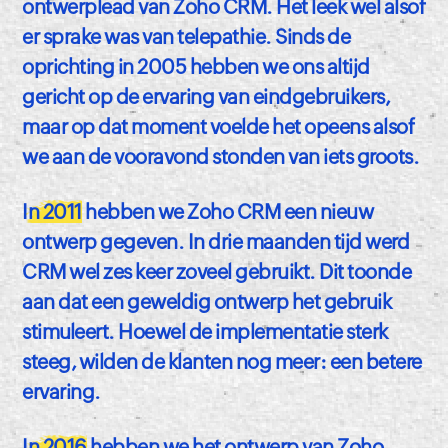
ontwerplead van Zoho CRM. Het leek wel alsof
er sprake was van telepathie. Sinds de
oprichting in 2005 hebben we ons altijd
gericht op de ervaring van eindgebruikers,
maar op dat moment voelde het opeens alsof
we aan de vooravond stonden van iets groots.
In 2011
hebben we Zoho CRM een nieuw
ontwerp gegeven. In drie maanden tijd werd
CRM wel zes keer zoveel gebruikt. Dit toonde
aan dat een geweldig ontwerp het gebruik
stimuleert. Hoewel de implementatie sterk
steeg, wilden de klanten nog meer: een betere
ervaring.
In 2016
hebben we het ontwerp van Zoho