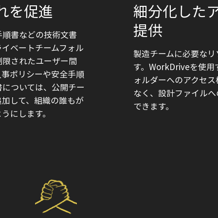
れを促進
細分化した
提供
手順書などの技術文書
ライベートチームフォル
製造チームに必要なリ
制限されたユーザー間
す。WorkDriveを
人事ポリシーや安全手順
ォルダーへのアクセス
書については、公開チー
なく、設計ファイルへ
追加して、組織の誰もが
できます。
ようにします。