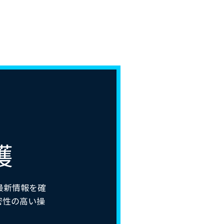
護
最新情報を確
密性の高い操