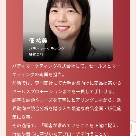
佃 祐美
バディマーケティング
株式会社
バディマーケティング株式会社にて、セールスとマー
ケティングの両面を担当。
前職では、専門商社にて大手企業向けに商品提案から
セールスプロモーションまでを一貫して手掛ける。
顧客の課題やニーズを丁寧にヒアリングしながら、業
界動向や競合分析を踏まえた最適な商品企画・販促施
策に従事。
その過程で、「顧客が求めていることを正確に捉え、
行動や関心に基づいたアプローチを行うことが、