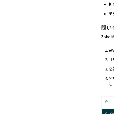
担
チ
問い
Zoho
e
［
必
名
し