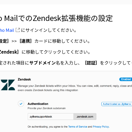
ho MailでのZendesk拡張機能の設定
ho Mail
にサインインしてください。
設定］
>>
［連携］
カードに移動してください。
Zendesk］
に移動してクリックしてください。
定された項目に
サブドメイン
名を入力し、
［認証］
をクリックして