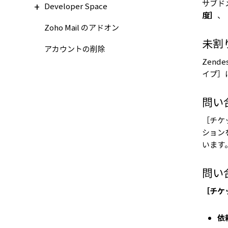
サブド
Developer Space
度］
、
Zoho Mail のアドオン
未割
アカウントの削除
Zen
イプ］
問い
［チケ
ション
います
問い
［チケ
依