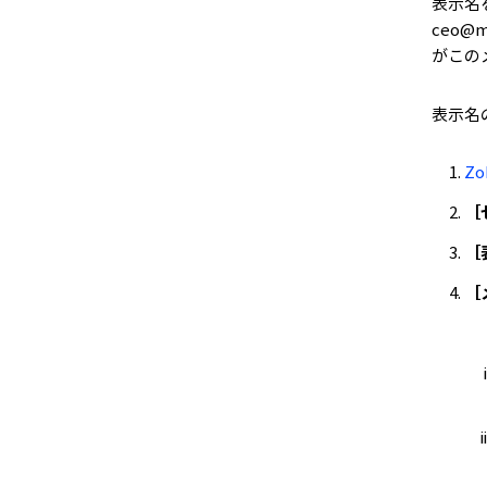
表示名
ceo
がこの
表示名
Z
［
［
［