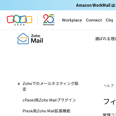
Amazon WorkM
Workplace
Connect
Cliq
選ばれる理
Zohoでのメールホスティング設
ヘルプ
定
フィ
cPanel用Zoho Mailプラグイン
Plesk用Zoho Mail拡張機能
管理コ