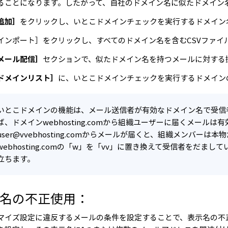
ることになります。したがって、自社のドメイン名に似たドメイン
追加］
をクリックし、いとこドメインチェックを実行するドメイン
インポート］
をクリックし、すべてのドメイン名を含むCSVファ
メール配信］
セクションで、似たドメイン名を持つメールに対する
ドメインリスト］
に、いとこドメインチェックを実行するドメイン
いとこドメインの機能は、メール送信者が有効なドメイン名で受信
ば、ドメインwebhosting.comから組織ユーザーに届くメール
user@vvebhosting.comからメールが届くと、組織メンバ
webhosting.comの「w」を「vv」に置き換えて受信者をだ
立ちます。
名の不正使用：
マイズ設定に違反するメールの条件を設定することで、表示名の不正使