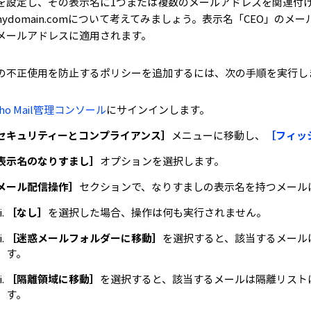
を設定し、その表示名に1つまたは複数のメールアドレスを関連付
@mydomain.comについて考えてみましょう。表示名「CEO」
メールアドレスに適用されます。
の不正使用を防止するポリシーを追加するには、次の手順を実行し
oho Mail管理コンソール
にサインインします。
セキュリティーとコンプライアンス］
メニューに移動し、
［フィッ
表示名のなりすまし］
オプションを選択します。
メール配信操作］
セクションで、なりすましの表示名を持つメール
［なし］
を選択した場合、操作は何も実行されません。
［迷惑メールフォルダーに移動］
を選択すると、該当するメール
す。
［隔離領域に移動］
を選択すると、該当するメールは隔離リスト
す。