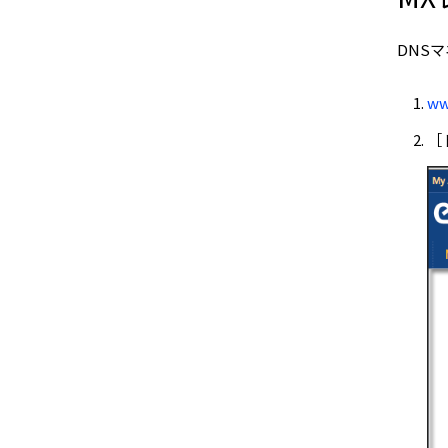
DNS
ww
［