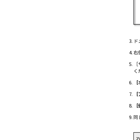
ド
右
［
く
［
［
［
同