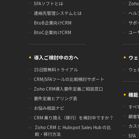
SFAソフトとは
Zoh
連絡先管理システムとは
ヘル
BtoB企業向けCRM
サポ
BtoC企業向けCRM
ユー
導入ご検討中の方へ
ウェ
15日間無料トライアル
ウェ
CRM/SFAツールの比較検討サポート
Zoho CRM導入要件定義ご相談窓口
機能
要件定義ヒアリング表
すべ
お悩み相談ナビ
顧客
CRM 乗り換え（移行）を検討中ですか？
カス
Zoho CRM と Hubspot Sales Hub の比
較・移行方法
SFA