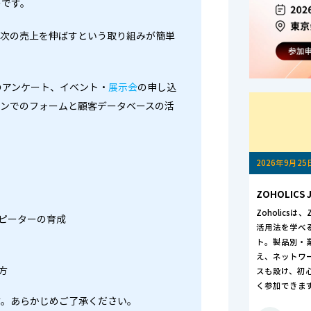
のです。
、次の売上を伸ばすという取り組みが簡単
のアンケート、イベント・
展示会
の申し込
ーンでのフォームと顧客データベースの活
2026年9月25
ZOHOLICS J
Zoholics
ピーターの育成
活用法を学べ
ト。製品別・
え、ネットワ
方
スも設け、初
く参加できま
す。あらかじめご了承ください。