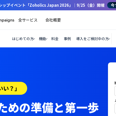
イベント「Zoholics Japan 2026」｜9/25（金）開催
今
全サービス
会社概要
mpaigns
はじめての方
機能
料金
事例
導入をご検討中の方
いい？」
るための準備と第一歩