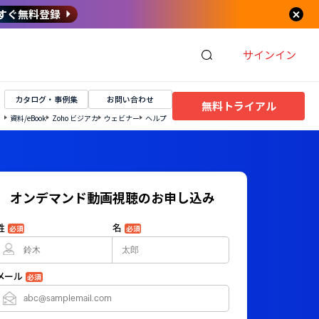
すぐ無料登録
サインイン
カタログ・事例集
お問い合わせ
無料トライアル
資料/eBook
Zoho ビジアカ
ウェビナー
ヘルプ
オンデマンド動画視聴のお申し込み
姓
名
必須
必須
メール
必須