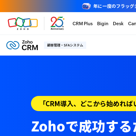
年に一度のフラッグシップ
CRM Plus
Bigin
Desk
Ca
顧客管理・SFAシステム
「CRM導入、どこから始めれば
Zohoで成功す