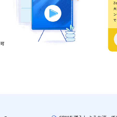
Z
大
ン
で
の可