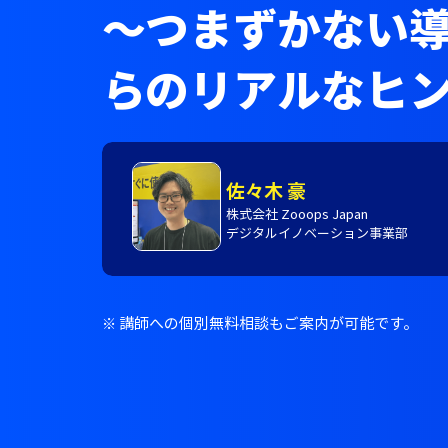
～つまずかない
らのリアルなヒ
佐々木 豪
株式会社 Zooops Japan
デジタルイノベーション事業部
※ 講師への個別無料相談もご案内が可能です。