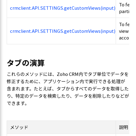
To fetch
crmclient.API.SETTINGS.getCustomViews(input)
particu
To fetc
crmclient.API.SETTINGS.getCustomViews(input)
view of
account
タブの演算
これらのメソッドには、Zoho CRM内でタブ単位でデータを
修正するために、アプリケーション内で実行できる処理が
含まれます。たとえば、タブからすべてのデータを取得した
り、特定のデータを検索したり、データを削除したりなどが
できます。
メソッド
説明