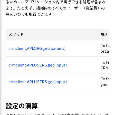
るために、アプリケーション内で実行できる処理が含まれ
ます。たとえば、組織内のすべてのユーザー（従業員）の一
覧をいつでも取得できます。
メソッド
説明
To fetc
crmclient.API.ORG.get(params)
organiz
To fetch
crmclient.API.USERS.get(input)
CRM ac
To fetch
crmclient.API.USERS.get(input)
your CR
設定の演算