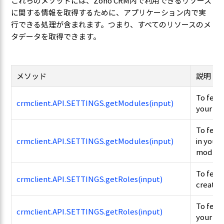
これらのメソッドには、Zoho CRM内で利用できるリソース
に関する情報を取得するために、アプリケーション内で実
行できる処理が含まれます。つまり、すべてのリソースのメ
タデータを取得できます。
メソッド
説明
To fetch
crmclient.API.SETTINGS.getModules(input)
your CR
To fetc
crmclient.API.SETTINGS.getModules(input)
in your
module
To fetch
crmclient.API.SETTINGS.getRoles(input)
created
To fetch
crmclient.API.SETTINGS.getRoles(input)
your CR