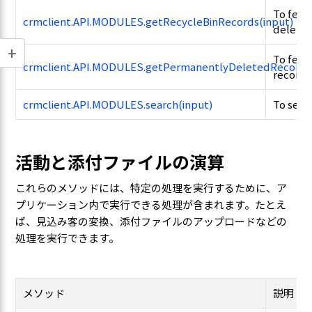
To fetch
crmclient.API.MODULES.getRecycleBinRecords(input)
deleted
To fetc
crmclient.API.MODULES.getPermanentlyDeletedRecords(
records
crmclient.API.MODULES.search(input)
To sear
活動と添付ファイルの演算
これらのメソッドには、特定の処理を実行するために、ア
プリケーション内で実行できる処理が含まれます。たとえ
ば、見込み客の変換、添付ファイルのアップロードなどの
処理を実行できます。
メソッド
説明