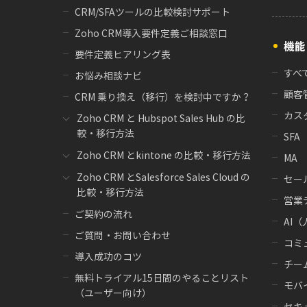
CRM/SFAツールの比較検討サポート
Zoho CRM導入要件定義ご相談窓口
機能
要件定義ヒアリング表
すべ
お悩み相談ナビ
顧客
CRM 乗り換え（移行）を検討中ですか？
カス
Zoho CRM と Hubspot Sales Hub の比
較・移行方法
SFA
Zoho CRM とkintone の比較・移行方法
MA
Zoho CRM とSalesforce Sales Cloud の
セー
比較・移行方法
営業
ご契約の流れ
AI
ご質問・お問い合わせ
コミ
導入成功のコツ
チー
無料トライアル15日間のやることリスト
モバ
（ユーザー向け）
セキ