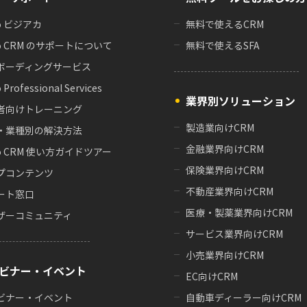
o ビジアカ
無料で使えるCRM
o CRM のサポートについて
無料で使えるSFA
ボーディングサービス
 Professional Services
業界別ソリューション
者向けトレーニング
製造業向けCRM
・業種別の解決方法
金融業界向けCRM
o CRM 使い方ガイドツアー
保険業界向けCRM
プコンテンツ
不動産業界向けCRM
ート窓口
医療・製薬業界向けCRM
ザーコミュニティ
サービス業界向けCRM
小売業界向けCRM
ビナー・イベント
EC向けCRM
ビナー・イベント
自動車ディーラー向けCRM