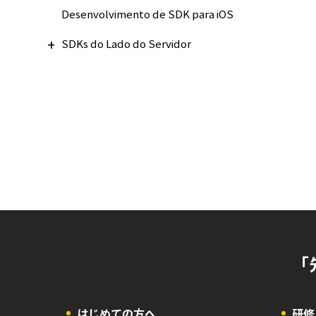
Desenvolvimento de SDK para iOS
SDKs do Lado do Servidor
「
はじめての方へ
研修