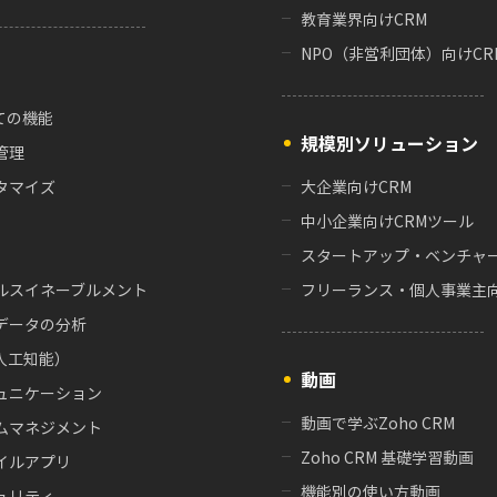
教育業界向けCRM
NPO（非営利団体）向けCR
ての機能
規模別ソリューション
管理
タマイズ
大企業向けCRM
中小企業向けCRMツール
スタートアップ・ベンチャー
ルスイネーブルメント
フリーランス・個人事業主向
データの分析
（人工知能）
動画
ュニケーション
動画で学ぶZoho CRM
ムマネジメント
Zoho CRM 基礎学習動画
イルアプリ
機能別の使い方動画
ュリティ