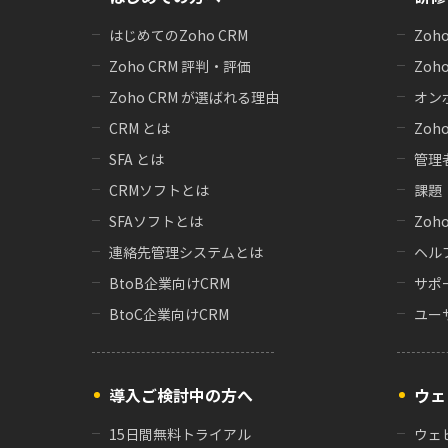
はじめてのZoho CRM
Zoh
Zoho CRM 評判・評価
Zoh
Zoho CRM が選ばれる理由
オン
CRM とは
Zoho
SFA とは
管理
CRMソフトとは
課題
SFAソフトとは
Zoh
連絡先管理システムとは
ヘル
BtoB企業向けCRM
サポ
BtoC企業向けCRM
ユー
導入ご検討中の方へ
ウェ
15日間無料トライアル
ウェ