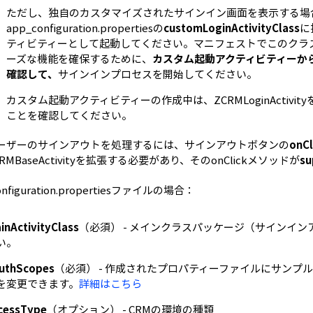
ただし、独自のカスタマイズされたサインイン画面を表示する場
app_configuration.propertiesの
customLoginActivityClass
に
ティビティーとして起動してください。マニフェストでこのクラ
ーズな機能を確保するために、
カスタム起動アクティビティーからZC
確認して、
サインインプロセスを開始してください。
カスタム起動アクティビティーの作成中は、ZCRMLoginActivi
ことを確認してください。
ーザーのサインアウトを処理するには、サインアウトボタンの
onC
RMBaseActivity
を拡張する必要があり、その
onClick
メソッドが
su
onfiguration.propertiesファイルの場合：
inActivityClass
（必須） - メインクラスパッケージ（サインイ
い。
uthScopes
（必須） - 作成されたプロパティーファイルにサン
を変更できます。
詳細はこちら
cessType
（オプション） - CRMの環境の種類