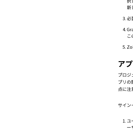
択
新
必
G
こ
Z
アプ
プロジ
プリの
点に注
サイン
ユ
ー