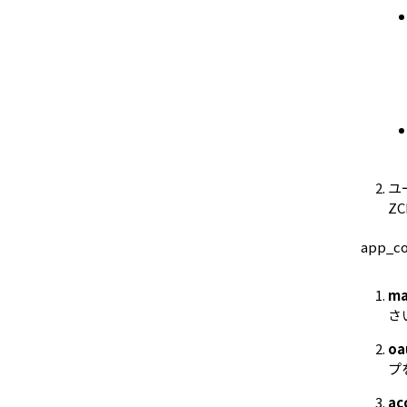
ユ
ZC
app_c
ma
さ
oa
プ
ac