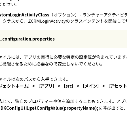
ください。
stomLoginActivityClass
（オプション） - ランチャーアクティ
ークラスから、ZCRMLoginActivityのクラスインテントを開
_configuration.properties
ァイルには、アプリの実行に必要な特定の設定値が含まれています
に機能させるために必要なので変更しないでください。
ァイルは次のパスから入手できます。
ェクトホーム］> ［アプリ］ > ［src］ > ［メイン］ > ［アセット］ > ［a
応じて、独自のプロパティーや値を追加することもできます。アプリ
DKConfigUtil.getConfigValue(propertyName);
を呼び出すと