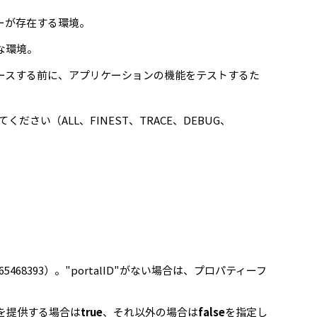
ーが存在する環境。
な環境。
リースする前に、アプリケーションの機能をテストするた
ださい（ALL、FINEST、TRACE、DEBUG、
468393）。"portalID"がない場合は、プロパティーフ
を提供する場合は
true
、それ以外の場合は
false
を指定し