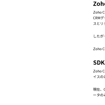
Zoh
Zoho
CRM
スとリ
したが
Zoho 
SD
Zoh
イスの
現在、
ータの