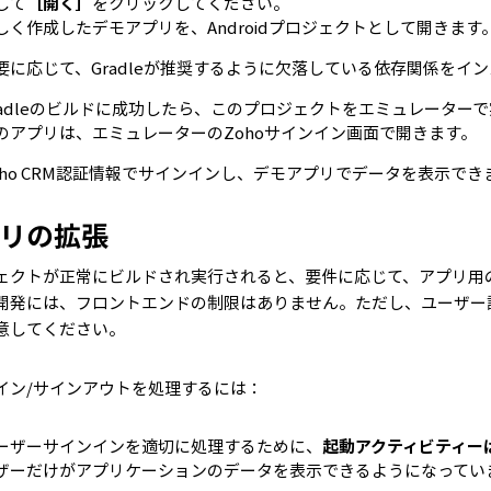
して
［開く］
をクリックしてください。
しく作成したデモアプリを、Androidプロジェクトとして開きます
要に応じて、Gradleが推奨するように欠落している依存関係をイ
radleのビルドに成功したら、このプロジェクトをエミュレーター
のアプリは、エミュレーターのZohoサインイン画面で開きます。
oho CRM認証情報でサインインし、デモアプリでデータを表示でき
リの拡張
ェクトが正常にビルドされ実行されると、要件に応じて、アプリ用
開発には、フロントエンドの制限はありません。ただし、ユーザー
意してください。
イン/サインアウトを処理するには：
ーザーサインインを適切に処理するために、
起動アクティビティー
ザーだけがアプリケーションのデータを表示できるようになってい