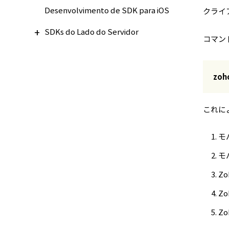
Desenvolvimento de SDK para iOS
クライ
SDKs do Lado do Servidor
コマン
zoh
これに
モ
モ
Z
Z
Z