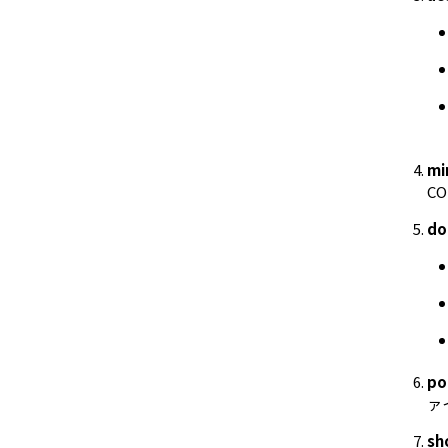
mi
C
do
po
ァ
sh