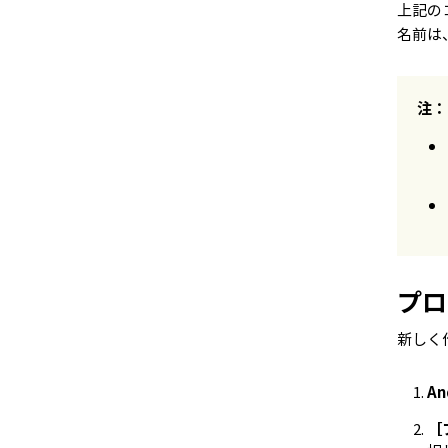
上記の
名前は
注：
プロ
新しく作
An
［