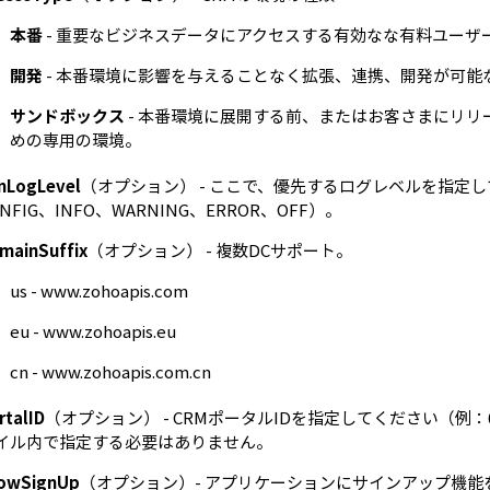
本番
- 重要なビジネスデータにアクセスする有効なな有料ユーザ
開発
- 本番環境に影響を与えることなく拡張、連携、開発が可能
サンドボックス
- 本番環境に展開する前、またはお客さまにリ
めの専用の環境。
nLogLevel
（オプション） - ここで、優先するログレベルを指定してく
ONFIG、INFO、WARNING、ERROR、OFF）。
mainSuffix
（オプション） - 複数DCサポート。
us - www.zohoapis.com
eu - www.zohoapis.eu
cn - www.zohoapis.com.cn
rtalID
（オプション） - CRMポータルIDを指定してください（例：65
イル内で指定する必要はありません。
owSignUp
（オプション）- アプリケーションにサインアップ機能