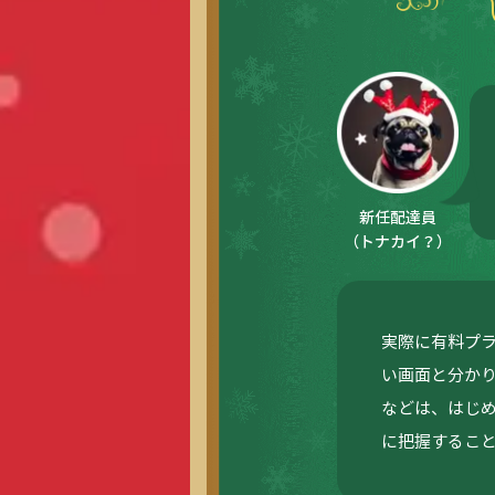
新任配達員
（トナカイ？）
実際に有料プ
い画面と分か
などは、はじ
に把握するこ