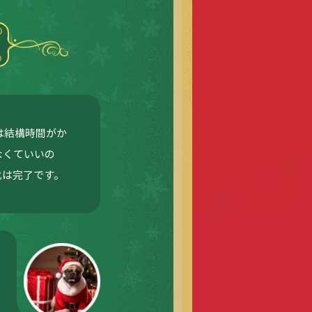
は結構時間がか
なくていいの
化は完了です。