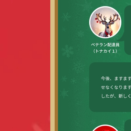
ベテラン配達員
（トナカイ１）
今後、ますま
せなくなりま
したが、新し