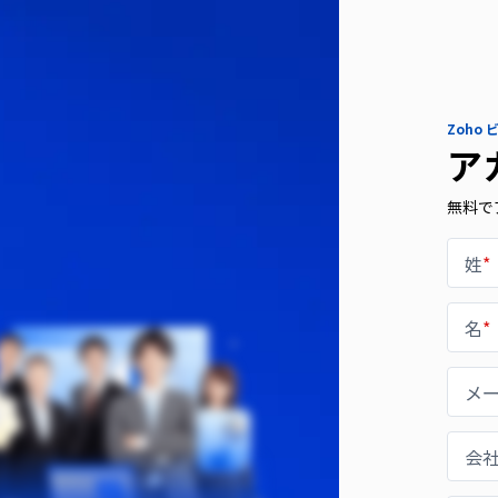
Zoho
ア
無料で
姓
*
名
*
メ
会