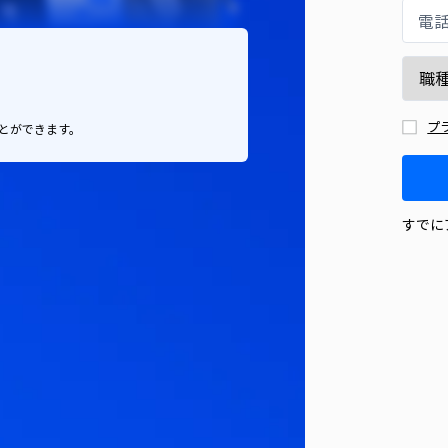
電
プ
とができます。
すでに