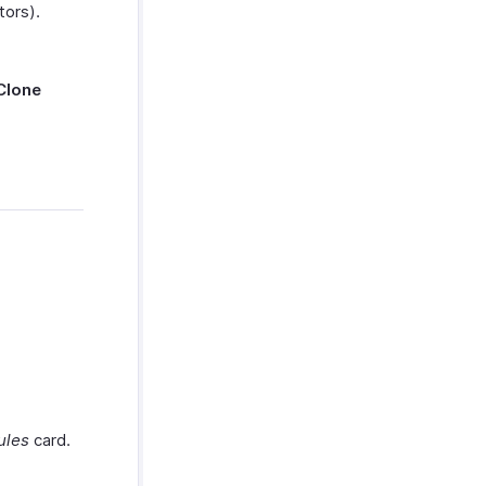
tors).
Clone
ules
card.