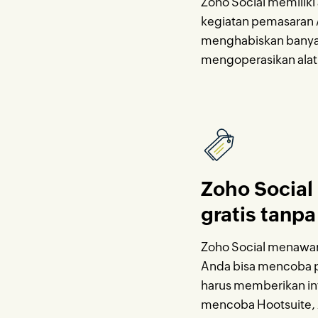
Zoho Social memilik
kegiatan pemasaran An
menghabiskan banyak
mengoperasikan alat
Zoho Social
gratis tanpa
Zoho Social menawarka
Anda bisa mencoba 
harus memberikan infor
mencoba Hootsuite, 