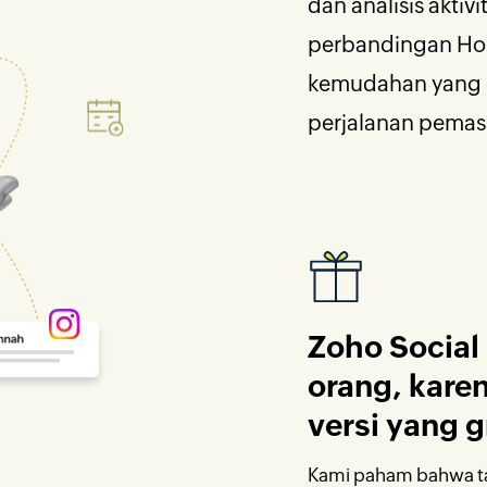
dan analisis aktiv
perbandingan Hoo
kemudahan yang d
perjalanan pemasa
Zoho Social
orang, kare
versi yang 
Kami paham bahwa ta