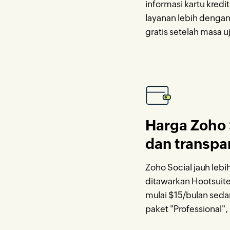
informasi kartu kred
layanan lebih denga
gratis setelah masa uj
Harga Zoho 
dan transpa
Zoho Social jauh leb
ditawarkan Hootsuite.
mulai
$
15
/bulan
sedan
paket "Professional",