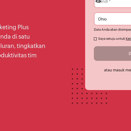
keting Plus
Data Anda akan disimpan
nda di satu
Saya setuju untuk
Ket
luran, tingkatkan
duktivitas tim
atau masuk m