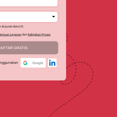
 di pusat data
US
.
entuan Layanan
dan
Kebijakan Privasi
.
enggunakan