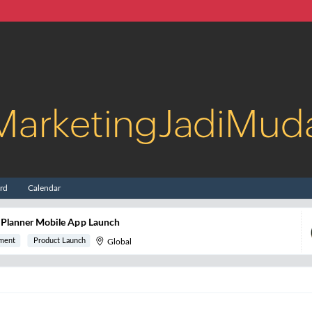
MarketingJadiMud