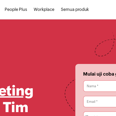
People Plus
Workplace
Semua produk
Mulai uji coba 
eting
 Tim