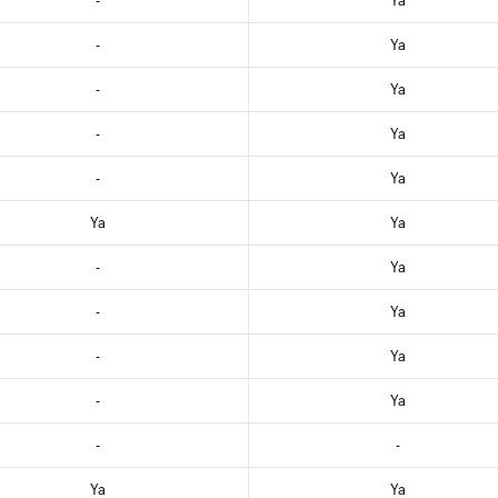
-
Ya
-
Ya
-
Ya
-
Ya
-
Ya
Ya
Ya
-
Ya
-
Ya
-
Ya
-
Ya
-
-
Ya
Ya