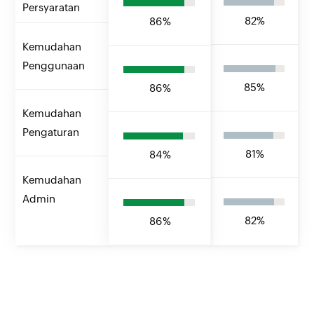
Persyaratan
82
%
86
%
Kemudahan
Penggunaan
85
%
86
%
Kemudahan
Pengaturan
81
%
84
%
Kemudahan
Admin
82
%
86
%