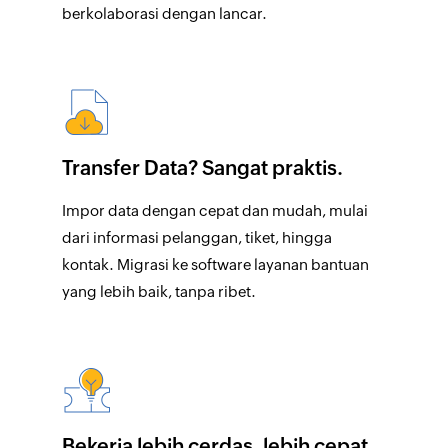
berkolaborasi dengan lancar.
Transfer Data? Sangat praktis.
Impor data dengan cepat dan mudah, mulai
dari informasi pelanggan, tiket, hingga
kontak. Migrasi ke software layanan bantuan
yang lebih baik, tanpa ribet.
Bekerja lebih cerdas, lebih cepat.