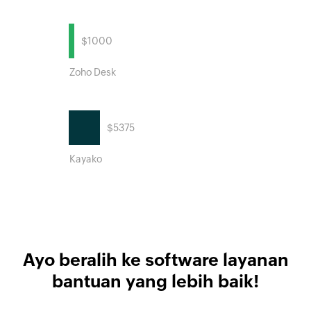
$1000
Zoho Desk
$5375
Kayako
Ayo beralih ke software layanan
bantuan yang lebih baik!