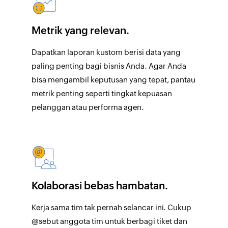
Metrik yang relevan.
Dapatkan laporan kustom berisi data yang
paling penting bagi bisnis Anda. Agar Anda
bisa mengambil keputusan yang tepat, pantau
metrik penting seperti tingkat kepuasan
pelanggan atau performa agen.
Kolaborasi bebas hambatan.
Kerja sama tim tak pernah selancar ini. Cukup
@sebut anggota tim untuk berbagi tiket dan