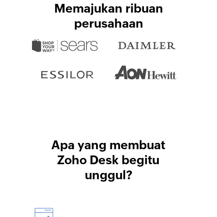
Memajukan ribuan
perusahaan
Apa yang membuat
Zoho Desk begitu
unggul?