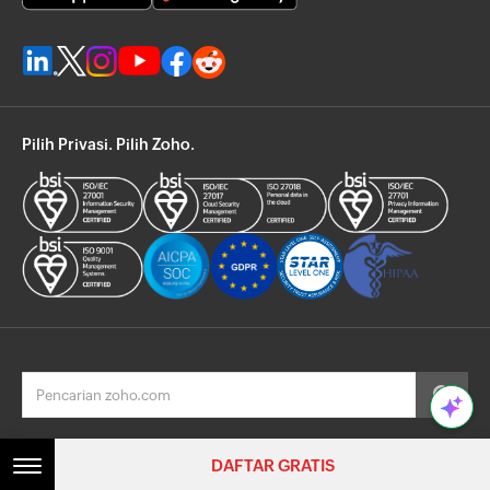
Pilih Privasi. Pilih Zoho.
© 2026, Zoho Corporation Pvt. Ltd. Semua Hak Dilindungi Undang-Undang.
DAFTAR GRATIS