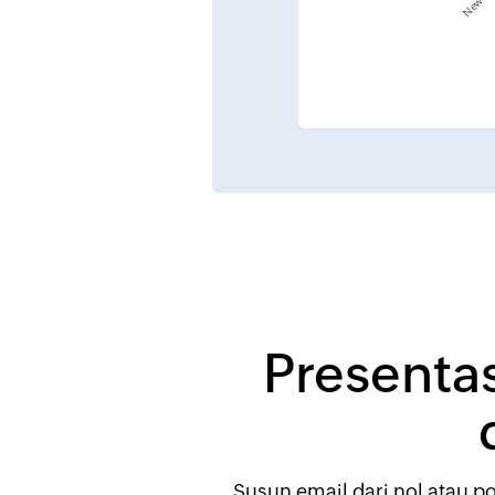
Presenta
Susun email dari nol atau p