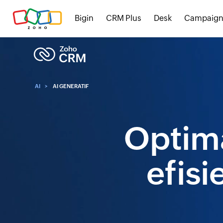
Bigin
CRM Plus
Desk
Campaign
AI
AI GENERATIF
Optim
efisi