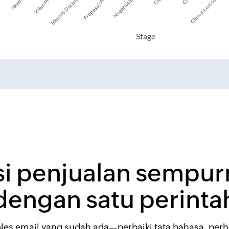
si penjualan sempur
dengan satu perinta
oles email yang sudah ada—perbaiki tata bahasa, per