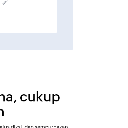
na, cukup
h
halus diksi, dan sempurnakan