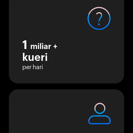
1
miliar +
kueri
per hari