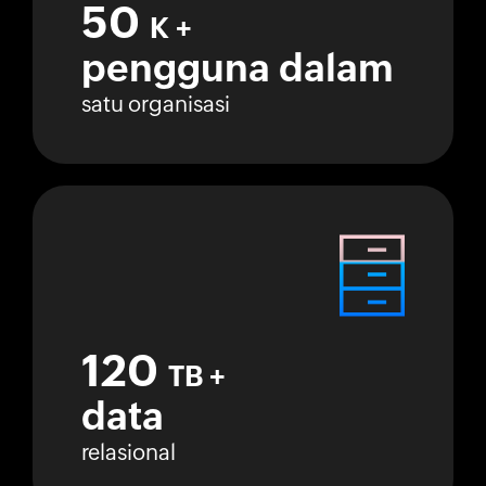
50
K +
pengguna dalam
satu organisasi
120
TB +
data
relasional