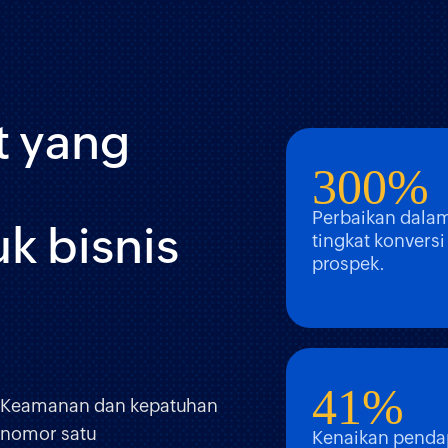
t yang
300%
Perbaikan dala
k bisnis
tingkat konversi
prospek.
41%
Keamanan dan kepatuhan
nomor satu
Kenaikan penda