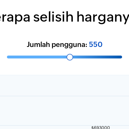
rapa selisih hargan
Jumlah pengguna:
550
$693000