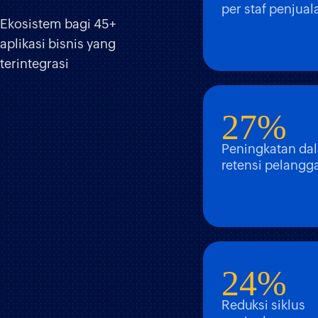
per staf penjual
Ekosistem bagi 45+
aplikasi bisnis yang
terintegrasi
27%
Peningkatan da
retensi pelangg
24%
Reduksi siklus