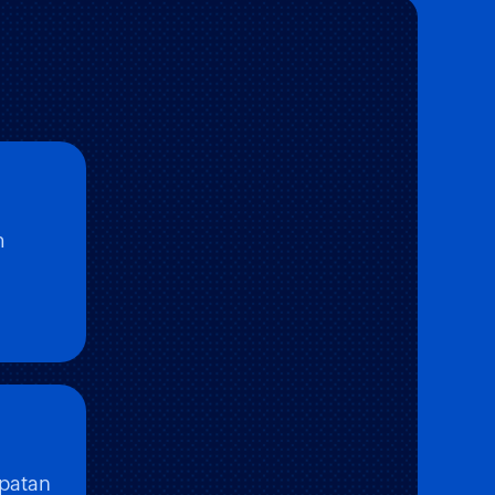
m
patan