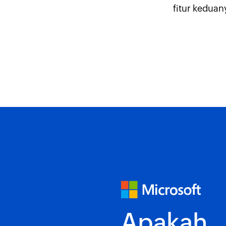
fitur kedua
Apakah