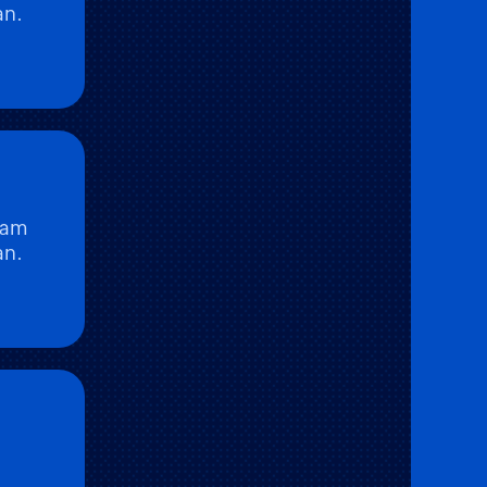
an.
lam
an.