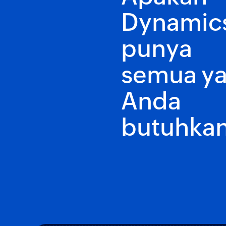
Dynamic
punya
semua y
Anda
butuhka