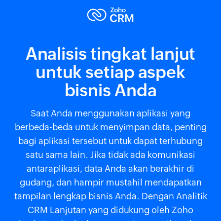
Analisis tingkat lanjut
untuk setiap aspek
bisnis Anda
Saat Anda menggunakan aplikasi yang
berbeda-beda untuk menyimpan data, penting
bagi aplikasi tersebut untuk dapat terhubung
satu sama lain. Jika tidak ada komunikasi
antaraplikasi, data Anda akan berakhir di
gudang, dan hampir mustahil mendapatkan
tampilan lengkap bisnis Anda. Dengan Analitik
CRM Lanjutan yang didukung oleh Zoho