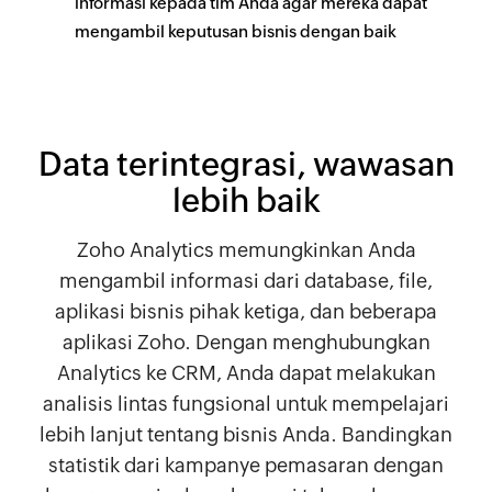
informasi kepada tim Anda agar mereka dapat
mengambil keputusan bisnis dengan baik
Data terintegrasi, wawasan
lebih baik
Zoho Analytics memungkinkan Anda
mengambil informasi dari database, file,
aplikasi bisnis pihak ketiga, dan beberapa
aplikasi Zoho. Dengan menghubungkan
Analytics ke CRM, Anda dapat melakukan
analisis lintas fungsional untuk mempelajari
lebih lanjut tentang bisnis Anda. Bandingkan
statistik dari kampanye pemasaran dengan