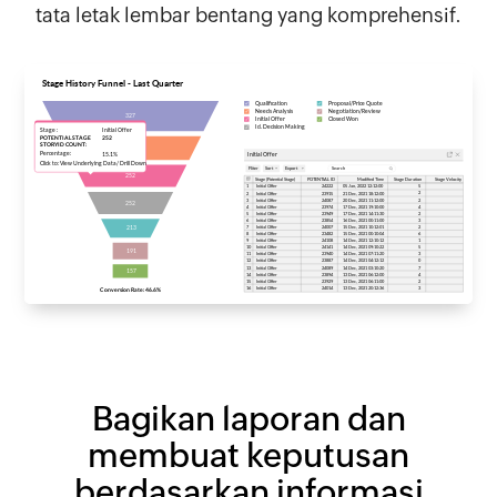
tata letak lembar bentang yang komprehensif.
Bagikan laporan dan
membuat keputusan
berdasarkan informasi