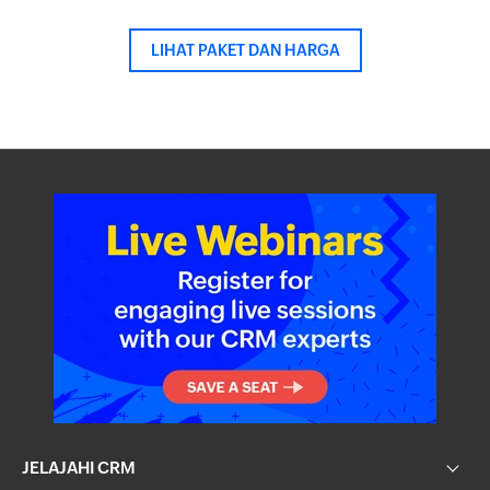
LIHAT PAKET DAN HARGA
JELAJAHI CRM