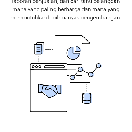
laporan penjualan, dan cari tahu pelanggan
mana yang paling berharga dan mana yang
membutuhkan lebih banyak pengembangan.