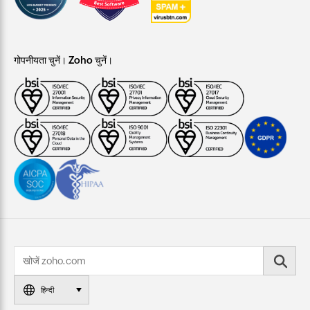
गोपनीयता चुनें। Zoho चुनें।
हिन्दी