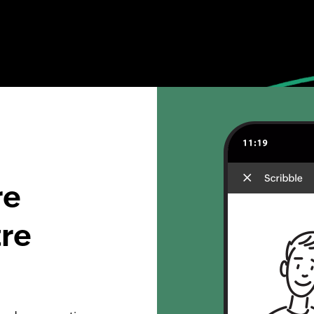
re
tre