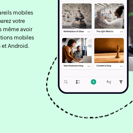
areils mobiles
arez votre
ns même avoir
ations mobiles
 et Android.