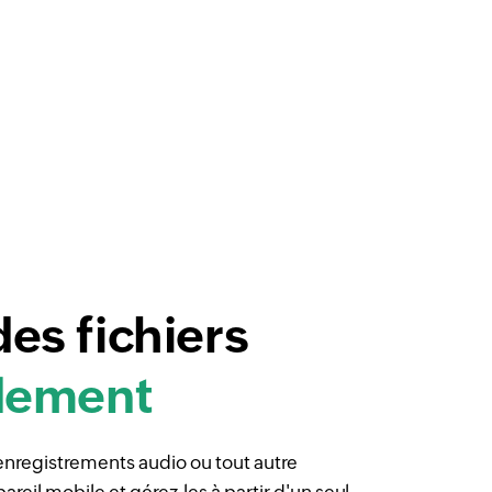
es fichiers
idement
nregistrements audio ou tout autre