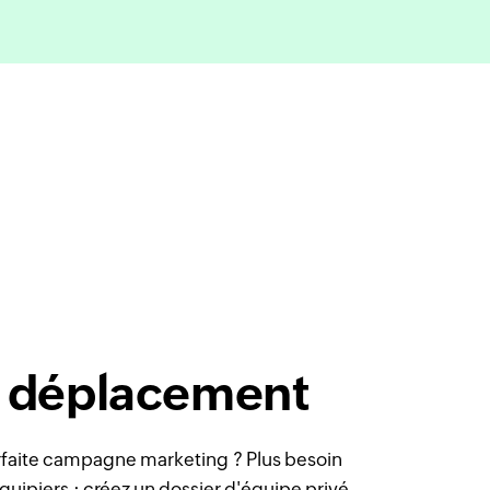
n déplacement
rfaite campagne marketing ? Plus besoin
quipiers : créez un dossier d'équipe privé