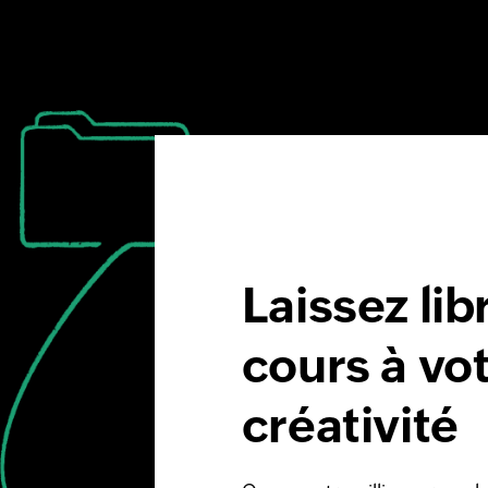
Laissez lib
cours à vo
créativité