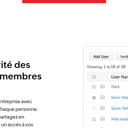
ité des
s membres
entreprise avec
 chaque personne.
partagez en
z un accès à vos