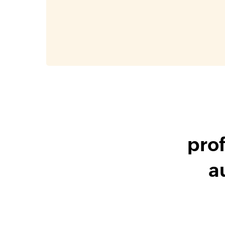
prof
a