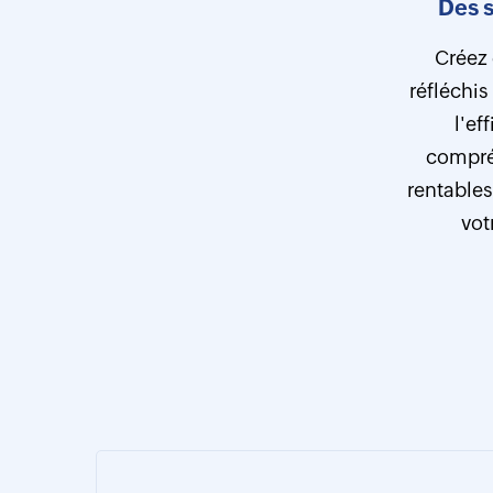
Des s
Créez
réfléchis
l'ef
compré
rentables
vot