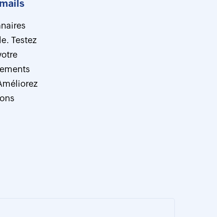
-mails
naires
le. Testez
votre
nements
 Améliorez
ions